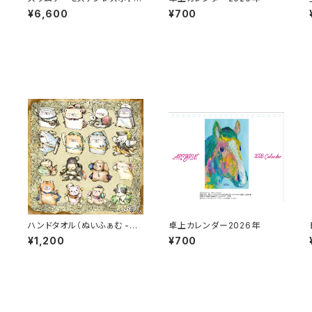
（Nihongo/にホンGO）
¥6,600
¥700
イ
ハンドタオル（ぬいふぁむ -モ
卓上カレンダー2026年
フモフくえすと-）
¥1,200
¥700