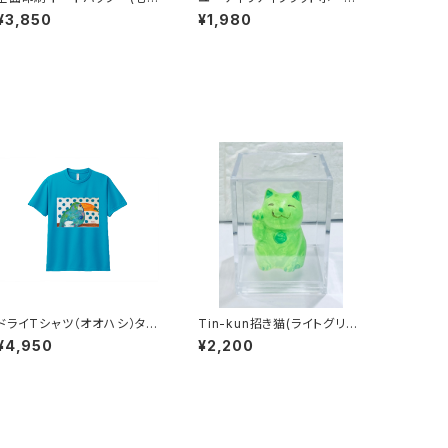
どうぶつえん)
（ステンドグラス ねずみ）by.
¥3,850
¥1,980
おおはしみさ
ドライTシャツ（オオハシ）ター
Tin-kun招き猫(ライトグリー
コイズブルー
ン)
¥4,950
¥2,200