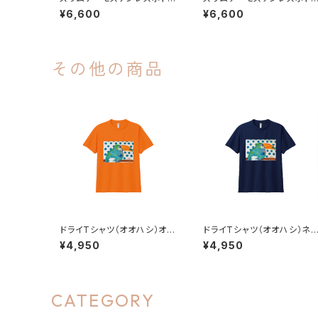
（Aim/めざせ）
（Beyond time and spac
¥6,600
¥6,600
e/時空を超えて）
その他の商品
ドライTシャツ（オオハシ）オレ
ドライTシャツ（オオハシ）ネ
ンジ
ビー
¥4,950
¥4,950
CATEGORY