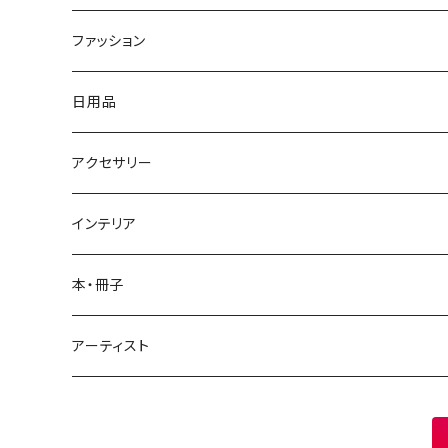
ファッション
Tシャツ・ウェア
日用品
ドライTシャツ
バッグ
ボトル
アクセサリー
ハイクオリティシャツ
トートバッグ
サーモステンレスボトル
布製品
アクリルグッズ
インテリア
ヘビーウェイトTシャツ
風呂敷
アクリルキーホルダー
文房具
アクリルグッズ
本・冊子
パーカー
手ぬぐい
御朱印帳
アクリルパネル
カレンダー
マンガ
アーティスト
ハンドタオル
クリアしおり4枚セット
卓上カレンダー
エッセイ漫画
置物
アナログ