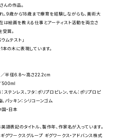
さんの作品。
まれ、9歳から18歳まで療育を経験しながらも、美術大
在は絵画を教える仕事とアーティスト活動を両立さ
を受賞。
バウムテスト」
1本の木に表現しています。
】
／半径6.8～高さ22.2cm
500ml
：ステンレス、フタ：ポリプロピレン、せん：ポリプロピ
樹脂、パッキン：シリコーンゴム
中国・日本
英語表記のタイトル、製作年、作家名が入っています。
ギグワークスグループ ギグワークス・アドバンス株式