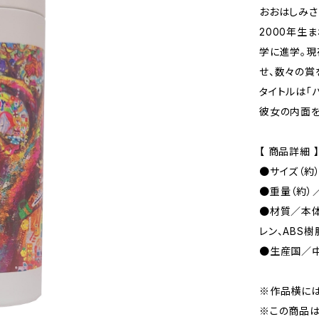
おおはしみさ
2000年生
学に進学。現
せ、数々の賞
タイトルは「
彼女の内面を
【 商品詳細 
●サイズ（約）
●重量（約）／
●材質／本体
レン、ABS
●生産国／
※作品横には
※この商品は