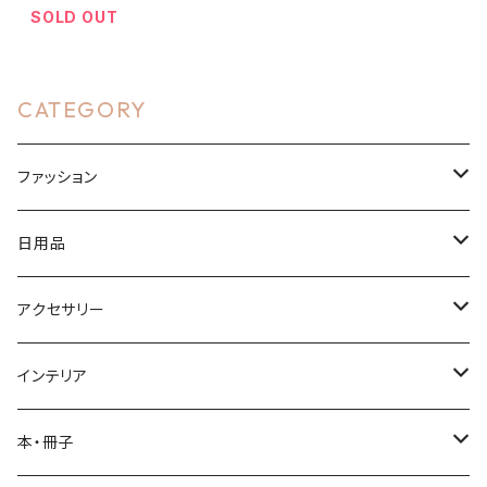
SOLD OUT
CATEGORY
ファッション
Tシャツ・ウェア
日用品
ドライTシャツ
バッグ
ボトル
アクセサリー
ハイクオリティシャツ
トートバッグ
サーモステンレスボトル
布製品
アクリルグッズ
インテリア
ヘビーウェイトTシャツ
風呂敷
アクリルキーホルダー
文房具
アクリルグッズ
本・冊子