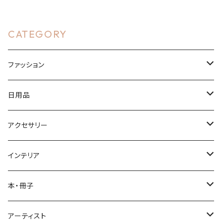
CATEGORY
ファッション
Tシャツ・ウェア
日用品
ドライTシャツ
バッグ
ボトル
アクセサリー
ハイクオリティシャツ
トートバッグ
サーモステンレスボトル
布製品
アクリルグッズ
インテリア
ヘビーウェイトTシャツ
風呂敷
アクリルキーホルダー
文房具
アクリルグッズ
本・冊子
パーカー
手ぬぐい
御朱印帳
アクリルパネル
カレンダー
マンガ
アーティスト