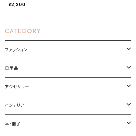
¥2,200
CATEGORY
ファッション
Tシャツ・ウェア
日用品
ドライTシャツ
バッグ
ボトル
アクセサリー
ハイクオリティシャツ
トートバッグ
サーモステンレスボトル
布製品
アクリルグッズ
インテリア
ヘビーウェイトTシャツ
風呂敷
アクリルキーホルダー
文房具
アクリルグッズ
本・冊子