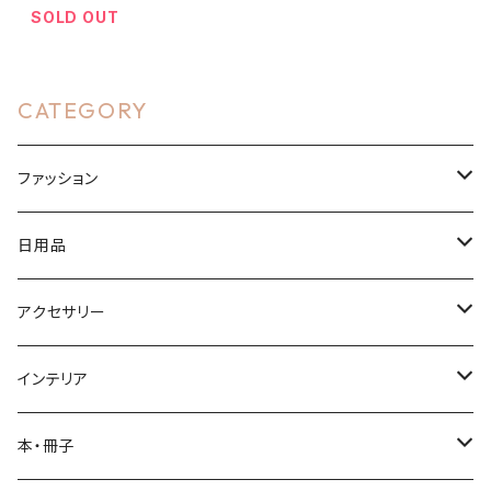
SOLD OUT
CATEGORY
ファッション
Tシャツ・ウェア
日用品
ドライTシャツ
バッグ
ボトル
アクセサリー
ハイクオリティシャツ
トートバッグ
サーモステンレスボトル
布製品
アクリルグッズ
インテリア
ヘビーウェイトTシャツ
風呂敷
アクリルキーホルダー
文房具
アクリルグッズ
本・冊子