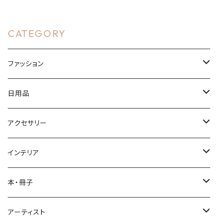
CATEGORY
ファッション
Tシャツ・ウェア
日用品
ドライTシャツ
バッグ
ボトル
アクセサリー
ハイクオリティシャツ
トートバッグ
サーモステンレスボトル
布製品
アクリルグッズ
インテリア
ヘビーウェイトTシャツ
風呂敷
アクリルキーホルダー
文房具
アクリルグッズ
本・冊子
パーカー
手ぬぐい
御朱印帳
アクリルパネル
カレンダー
マンガ
アーティスト