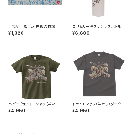
手捺染手ぬぐい（白糠の牧場）
スリムサーモステンレスボトル
（Aim/めざせ）
¥1,320
¥6,600
ヘビーウェイトTシャツ（羊たち）
ドライTシャツ（羊たち）ダークグ
オリーブ
レー
¥4,950
¥4,950