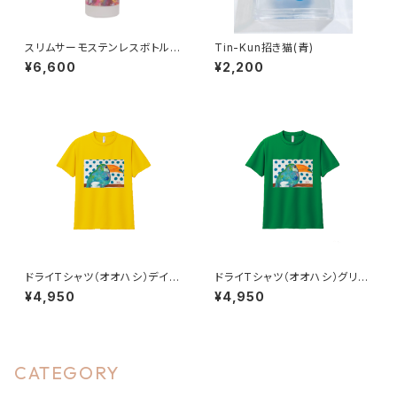
スリムサーモステンレスボトル
Tin-Kun招き猫(青)
（BAUM TEST/バウムテスト）
¥6,600
¥2,200
ドライTシャツ（オオハシ）デイジ
ドライTシャツ（オオハシ）グリー
ー
ン
¥4,950
¥4,950
CATEGORY