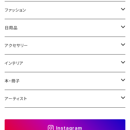
ファッション
Tシャツ・ウェア
日用品
ドライTシャツ
バッグ
ボトル
アクセサリー
ハイクオリティシャツ
トートバッグ
サーモステンレスボトル
布製品
アクリルグッズ
インテリア
ヘビーウェイトTシャツ
風呂敷
アクリルキーホルダー
文房具
アクリルグッズ
本・冊子
パーカー
手ぬぐい
御朱印帳
アクリルパネル
カレンダー
マンガ
アーティスト
ハンドタオル
クリアしおり4枚セット
卓上カレンダー
エッセイ漫画
置物
アナログ
Instagram
ポーチ