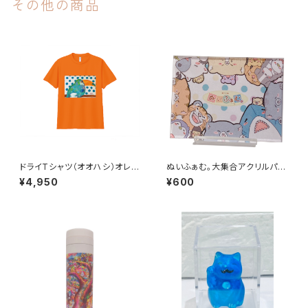
その他の商品
ドライTシャツ（オオハシ）オレン
ぬいふぁむ。大集合アクリルパネ
ジ
ル（クリアスタンド付き）
¥4,950
¥600