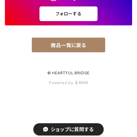
招き猫
石原陸郎
デジタル
フォローする
おおはしみさ
林谷隆志
沙里香
むう
商品一覧に戻る
Tin-kun
© HEARTFUL BRIDGE
Powered by
ショップに質問する